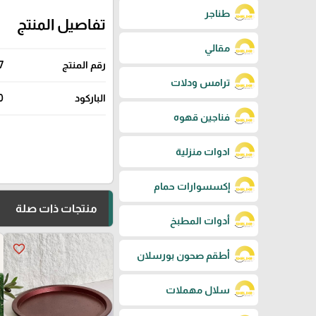
طناجر
تفاصيل المنتج
مقالي
رقم المنتج
7
ترامس ودلات
الباركود
0
فناجين قهوه
ادوات منزلية
إكسسوارات حمام
منتجات ذات صلة
أدوات المطبخ
favorite_border
أطقم صحون بورسلان
سلال مهملات