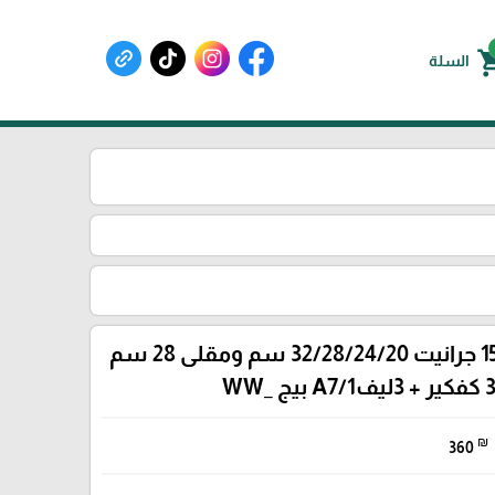
shoppin
السلة
طقم طناجر /15 جرانيت 32/28/24/20 سم ومقلى 28 سم
₪
360