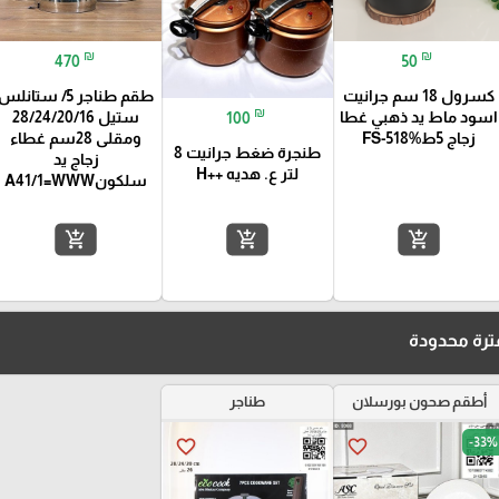
₪
₪
470
50
كسرول 18 سم جرانيت
طقم طناجر 5/ ستانلس
₪
اسود ماط يد ذهبي غطا
ستيل 28/24/20/16
100
زجاج 5ط%FS-518
ومقلى 28سم غطاء
طنجرة ضغط جرانيت 8
زجاج يد
لتر ع. هديه ++H
سلكونA41/1=WWW
add_shopping_cart
add_shopping_cart
add_shopping_cart
رة محدودة
أطقم صحون بورسلان
طناجر
-33%
favorite_border
favorite_border