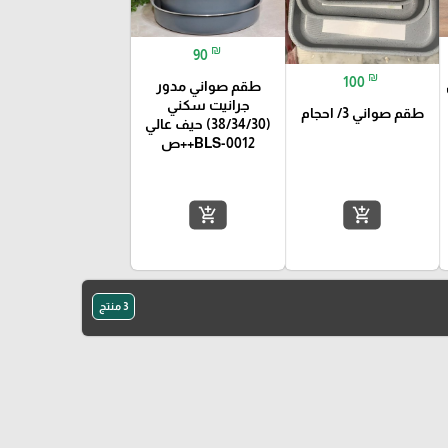
₪
90
₪
100
طقم صواني مدور
جرانيت سكني
طقم صواني 3/ احجام
(38/34/30) حيف عالي
BLS-0012++ص
add_shopping_cart
add_shopping_cart
3 منتج