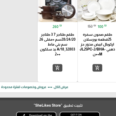
₪
₪
₪
260
150
100
طقم صحون سفره
طقم طناجر 7 3 طناجر
25قطعه بورسلان
28/24/20سم +مقلى 26
اركوبال ابيض مدور حز
سم بني ماط
ذهبي JL25PC-2/BHA-
A/18_32803 يد سلكون
M++ن
++2
add_shopping_cart
add_shopping_cart
ft
more_horiz
عرض الكل
عروض وخصومات لفترة محدودة
تثبيت تطبيق
"SheLikes Store"