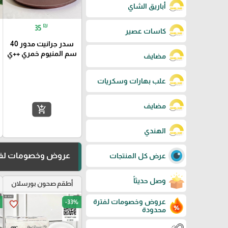
أباريق الشاي
₪
35
كاسات عصير
سدر جرانيت مدور 40
سم المنيوم خمري ++ي
مضايف
علب بهارات وسكريات
مضايف
add_shopping_cart
الهندي
عروض وخصومات لفت
عرض كل المنتجات
وصل حديثاً
أطقم صحون بورسلان
عروض وخصومات لفترة
-33%
favorite_border
محدودة