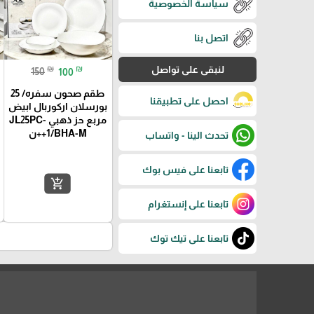
سياسة الخصوصية
اتصل بنا
₪
₪
لنبقى على تواصل
150
100
طقم صحون سفره/ 25
احصل على تطبيقنا
بورسلان اركوربال ابيض
مربع حز ذهبي JL25PC-
1/BHA-M++ن
تحدث الينا - واتساب
تابعنا على فيس بوك
add_shopping_cart
تابعنا على إنستغرام
تابعنا على تيك توك